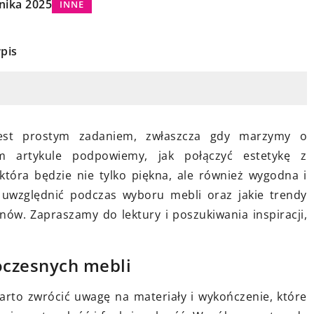
nika 2025
INNE
pis
13 grudnia 2025
Jak przenośne rozwiązania do
dni system
notowania mogą zwiększyć
mu?
est prostym zadaniem, zwłaszcza gdy marzymy o
efektywność pracy?
 artykule podpowiemy, jak połączyć estetykę z
 tym, jak
Odkrywaj, jakie korzyści przynoszą
 która będzie nie tylko piękna, ale również wygodna i
efektywny
mobilne technologie w codziennej
o uwzględnić podczas wyboru mebli oraz jakie trendy
 dla Twojego
organizacji pracy. Zwiększ swoją
w. Zapraszamy do lektury i poszukiwania inspiracji,
komfort i
produktywność dzięki
a Twojej
nowoczesnym narzędziom do
oczesnych mebli
notowania, które zmienią Twoje
podejście do zadań i zarządzania
rto zwrócić uwagę na materiały i wykończenie, które
czasem.