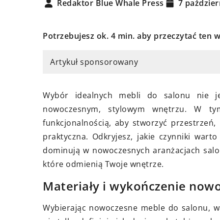
Redaktor Blue Whale Press
7 paździer
Potrzebujesz ok. 4 min. aby przeczytać ten w
cznia 2024
Artykuł sponsorowany
20 kwietnia 2024
ybrać odpowiednie meble dla
Jak wybrać odpowie
latka z szerokiej oferty MKS?
wentylacyjny do do
Wybór idealnych mebli do salonu nie j
j jak efektywnie wybrać
nowoczesnym, stylowym wnętrzu. W tym
Dowiedz się więcej o
iednie meble dla nastolatka z
funkcjonalnością, aby stworzyć przestrzeń,
wybrać najbardziej 
kiej oferty MKS. Zasady,
praktyczna. Odkryjesz, jakie czynniki wart
system wentylacyjny
y i praktyczne wskazówki
dominują w nowoczesnych aranżacjach salonó
domu, aby zapewnić 
ją na Ciebie w naszym
które odmienią Twoje wnętrze.
zdrowe powietrze dl
le.
rodziny.
Materiały i wykończenie now
Wybierając nowoczesne meble do salonu, wa