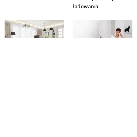
ładowania
8 kwietnia 2025
10 lipca 2025
Panele winylowe, płytki
Jak wybrać idealne
drewnopodobne a
meble do
może patchwork?
nowoczesnego salonu?
DODAJ KOMENTARZ