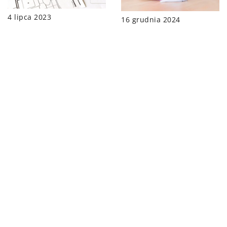
4 lipca 2023
16 grudnia 2024
Gotowe projekty
Jak skutecznie
domów parterowych —
przeprowadzić
prostota i
dezynfekcję w domu?
funkcjonalność dla
Ciebie!
DODAJ KOMENTARZ