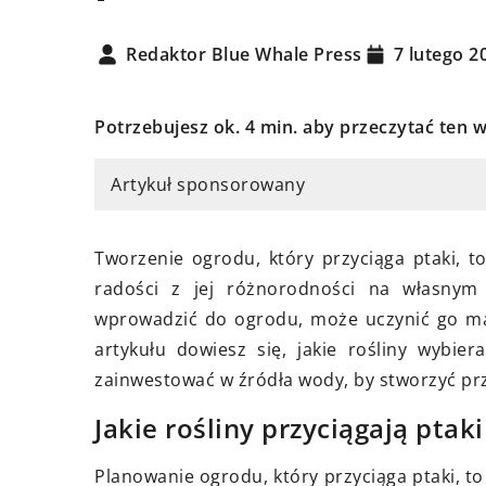
Redaktor Blue Whale Press
7 lutego 2
Potrzebujesz ok. 4 min. aby przeczytać ten w
Artykuł sponsorowany
cznia 2024
15 września 2023
enie naturalnej oazy:
Jak idealnie dopas
Tworzenie ogrodu, który przyciąga ptaki, t
nik doboru i pielęgnacji roślin
do stylu wnętrza – 
radości z jej różnorodności na własnym
letnich w ogrodzie
wymagających
wprowadzić do ogrodu, może uczynić go ma
j sekrety dobierania i
artykułu dowiesz się, jakie rośliny wybie
Odkryj porady eksp
nacji roślin wieloletnich, które
zainwestować w źródła wody, by stworzyć prz
harmonijnego łączen
iosą oraz utrwalą klimat
wnętrzami. Przydat
Jakie rośliny przyciągają ptak
alnej oazy w Twoim ogrodzie.
dla tych, którzy ceni
Planowanie ogrodu, który przyciąga ptaki, to
elegancki styl i nie