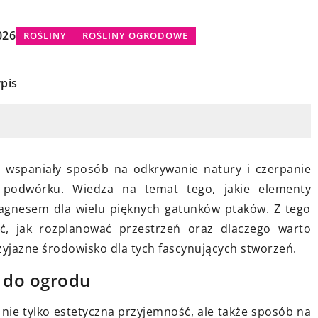
OGRODOWE OZDOBY
026
ROŚLINY
ROŚLINY OGRODOWE
pis
29 sierpnia 2023
ować garderobę
o wspaniały sposób na odkrywanie natury i czerpanie
Jak wybrać lampy, które podkreślą
poradnik dla
 podwórku. Wiedza na temat tego, jakie elementy
elegancję twojego wnętrza?
gnesem dla wielu pięknych gatunków ptaków. Z tego
rać, jak rozplanować przestrzeń oraz dlaczego warto
Odkryj, jak odpowiednio dobrana
ertów na temat
yjazne środowisko dla tych fascynujących stworzeń.
lampa może przemienić wygląd
ia garderoby z
twojego domu. Dowiedz się, jak
ne wskazówki
i do ogrodu
wybrać oświetlenie, które podkreśl
ą sobie
 nie tylko estetyczna przyjemność, ale także sposób na
elegancję i styl każdego
powtarzalny