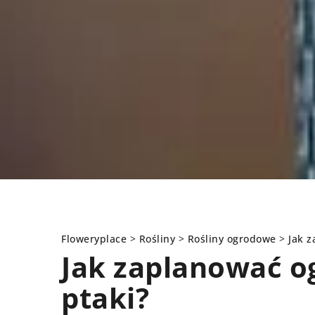
Floweryplace
>
Rośliny
>
Rośliny ogrodowe
>
Jak z
Jak zaplanować o
ptaki?
NY
ROŚLINY OGRODOWE
INNE