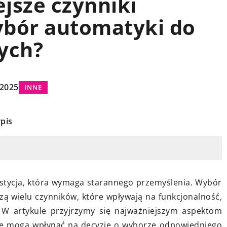
ejsze czynniki
NE
INNE
ybór automatyki do
ych?
 2025
INNE
pis
15 kwietnia 2025
e tapety
Jakie korzyści niesie ze sobą wybó
ieszkania?
kołdry antyalergicznej szytej na
apety
miarę?
tycja, która wymaga starannego przemyślenia. Wybór
idealnie
Odkryj, dlaczego kołdry
zą wielu czynników, które wpływają na funkcjonalność,
twoim
antyalergiczne szyte na miarę są
 W artykule przyjrzymy się najważniejszym aspektom
e wskazówki,
idealnym rozwiązaniem dla osób z
re mogą wpłynąć na decyzję o wyborze odpowiedniego