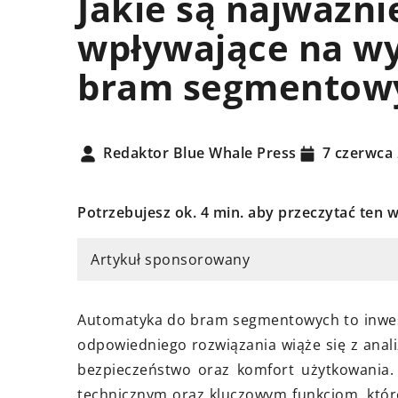
Jakie są najważni
ELEMENTY DEKORACYJ
wpływające na w
OGRODOWE OZDOBY
bram segmentow
Redaktor Blue Whale Press
7 czerwca
Potrzebujesz ok. 4 min. aby przeczytać ten w
21 sierpnia 2024
dziernika 2025
Jak wybrać doskonał
 są korzyści z wykrywania
Artykuł sponsorowany
samoprzylepne do m
eków w budynkach?
Odkryj, jak dobrać t
arne wykrywanie wycieków w
Automatyka do bram segmentowych to inwes
samoprzylepne, aby 
kach pozwala na uniknięcie
odpowiedniego rozwiązania wiąże się z anali
komponowały się z 
nych szkód, obniżenie
bezpieczeństwo oraz komfort użytkowania.
wnętrzem. Przydatn
nków za wodę i zwiększenie
technicznym oraz kluczowym funkcjom, któ