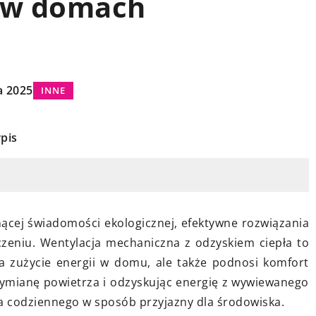
a w domach
7 marca 2025
Jak efektywnie wykorzystać
a 2025
INNE
przenośne tablice w nowoczesnej
edukacji?
pis
relaks i
Odkryj, w jaki sposób przenośne
m podwórku
tablice mogą zrewolucjonizować
idealne
podejście do nauczania i uczenia
, którzy chcą
się, ułatwiając interaktywność oraz
snącej świadomości ekologicznej, efektywne rozwiązania
 i zabawą na
dostęp do zasobów edukacyjnych 
eniu. Wentylacja mechaniczna z odzyskiem ciepła to
Dzięki temu, że
każdej sytuacji.
ża zużycie energii w domu, ale także podnosi komfort
lowania, można
wymianę powietrza i odzyskując energię z wywiewanego
znie w każdym
ia codziennego w sposób przyjazny dla środowiska.