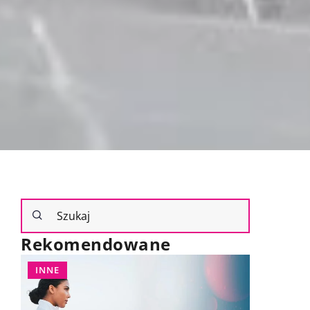
Rekomendowane
INNE
FONTANN