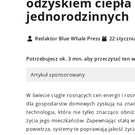
odzyskiem ciepł
jednorodzinnych
Redaktor Blue Whale Press
22 styczni
cznia 2024
21 kwietnia 2023
uszarka do grzybów może
Potrzebujesz ok. 3 min. aby przeczytać ten w
Baseny ogrodowe – 
ić twoje codzienne gotowanie?
zabawa na własny
Artykuł sponsorowany
j, jak suszarka do grzybów
Basen ogrodowy to 
przeobrazić Twoje codzienne
rozwiązanie dla tych
anie, obniżając czas
W świecie ciągle rosnących cen energii i ro
cieszyć się relaksem
otowania, zwiększając
dla gospodarstw domowych zyskują na znacz
własnym podwórku. 
ści odżywcze potraw i dodając
technologia, która nie tylko znacząco obni
są łatwe do zainsta
lne smaki.
życia jego mieszkańców. Zapewniając stałą 
je postawić praktyc
powietrza, systemy te poprawiają jakość życ
ogrodzie.