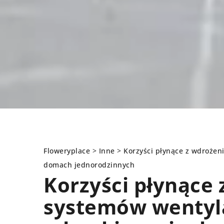
Floweryplace
>
Inne
>
Korzyści płynące z wdrożen
domach jednorodzinnych
Korzyści płynące 
FONTANNY I BASENY
systemów wentyla