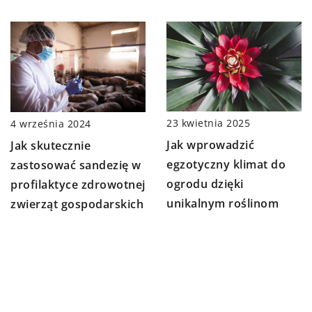
23 kwietnia 2025
4 września 2024
Jak wprowadzić
Jak skutecznie
egzotyczny klimat do
zastosować sandezię w
ogrodu dzięki
profilaktyce zdrowotnej
unikalnym roślinom
zwierząt gospodarskich