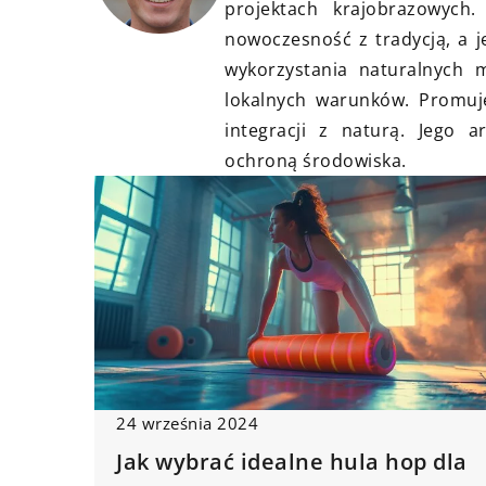
projektach krajobrazowych.
15 października 2023
nowoczesność z tradycją, a j
Jak prawidłowo dbać
wykorzystania naturalnych 
dachu? Praktyczne 
lokalnych warunków. Promuj
integracji z naturą. Jego 
Odkryj sprawdzone 
ochroną środowiska.
utrzymanie dachu w 
czystości. Dowiedz si
efektywnie zabezpie
zniszczeniem, jakie
używać i jak często
prace konserwacyjn
24 września 2024
Jak wybrać idealne hula hop dla