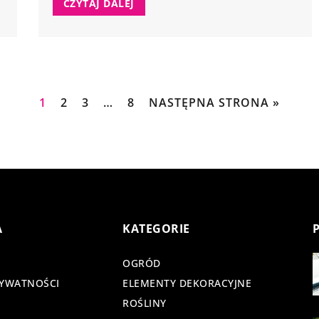
CZYTAJ DALEJ
1
2
3
…
8
NASTĘPNA STRONA »
A
KATEGORIE
OGRÓD
RYWATNOŚCI
ELEMENTY DEKORACYJNE
ROŚLINY