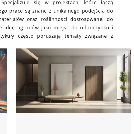
 Specjalizuje się w projektach, które łączą
16 kwietnia 2025
ego prace są znane z unikalnego podejścia do
 o czystość
materiałów oraz roślinności dostosowanej do
Innowacyjne zastosowania
porady
e ideę ogrodów jako miejsc do odpoczynku i
zaworów pneumatycznych w
artykuły często poruszają tematy związane z
automatyce przemysłowej
metody na
idealnej
Zanurz się w świat zaawansowanej
ę, jak
automatyki, gdzie zawory
czyć dach przed
pneumatyczne przyczyniają się do
 produkty
zwiększenia efektywności procesó
 przeprowadzać
przemysłowych, optymalizując
e.
działanie maszyn i urządzeń.