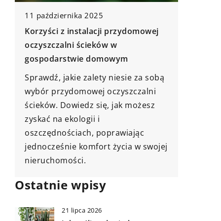
15 paźdz
11 października 2025
Jak pra
Korzyści z instalacji przydomowej
dachu? 
oczyszczalni ścieków w
gospodarstwie domowym
Odkryj 
utrzyma
Sprawdź, jakie zalety niesie za sobą
czystośc
wybór przydomowej oczyszczalni
efektyw
ścieków. Dowiedz się, jak możesz
zniszcze
zyskać na ekologii i
w
używać 
oszczędnościach, poprawiając
prace k
jednocześnie komfort życia w swojej
nieruchomości.
Ostatnie wpisy
21 lipca 2026